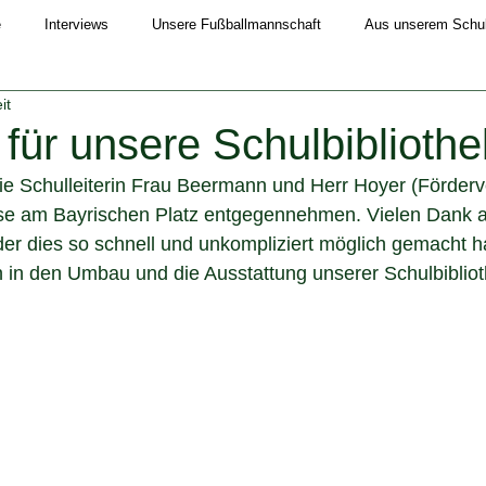
e
Interviews
Unsere Fußballmannschaft
Aus unserem Schull
it
Schuljahr 2019/20
Schuljahr 2020/21
Schuljahr 2021/22
ür unsere Schulbibliothe
e Schulleiterin Frau Beermann und Herr Hoyer (Förderve
4/25
Schuljahr 2025/26
e am Bayrischen Platz entgegennehmen. Vielen Dank a
er dies so schnell und unkompliziert möglich gemacht h
in den Umbau und die Ausstattung unserer Schulbiblioth