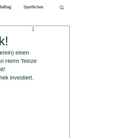
alltag
Sportliches
Schuljahr 2022/23
k!
rein) einen 
n Herrn Teinze 
at!
ek investiert.