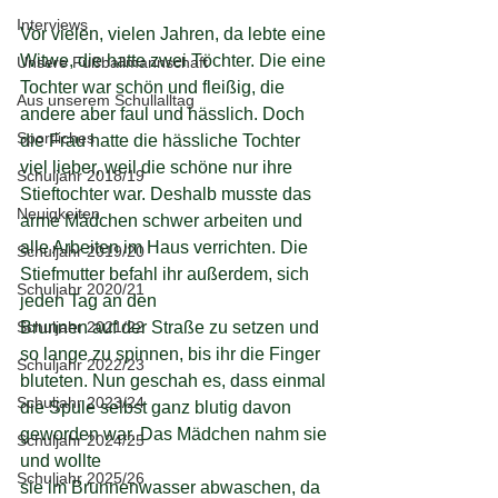
Interviews
Vor vielen, vielen Jahren, da lebte eine 
Witwe, die hatte zwei Töchter. Die eine 
Unsere Fußballmannschaft
Tochter war schön und fleißig, die 
Aus unserem Schullalltag
andere aber faul und hässlich. Doch 
Sportliches
die Frau hatte die hässliche Tochter 
viel lieber, weil die schöne nur ihre 
Schuljahr 2018/19
Stieftochter war. Deshalb musste das 
Neuigkeiten
arme Mädchen schwer arbeiten und 
alle Arbeiten im Haus verrichten. Die 
Schuljahr 2019/20
Stiefmutter befahl ihr außerdem, sich 
Schuljahr 2020/21
jeden Tag an den
Schuljahr 2021/22
Brunnen auf der Straße zu setzen und 
so lange zu spinnen, bis ihr die Finger 
Schuljahr 2022/23
bluteten. Nun geschah es, dass einmal 
Schuljahr 2023/24
die Spule selbst ganz blutig davon 
geworden war. Das Mädchen nahm sie 
Schuljahr 2024/25
und wollte
Schuljahr 2025/26
sie im Brunnenwasser abwaschen, da 