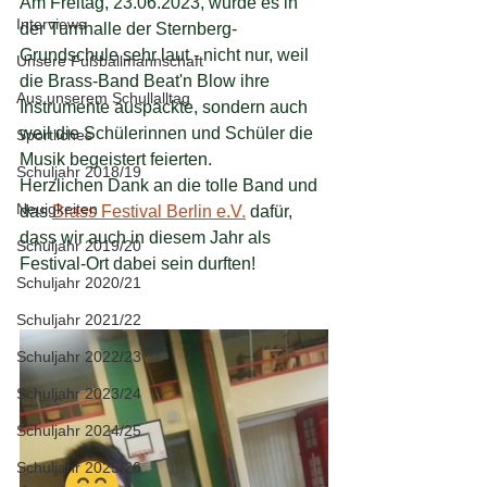
Am Freitag, 23.06.2023, wurde es in 
Interviews
der Turnhalle der Sternberg-
Grundschule sehr laut - nicht nur, weil 
Unsere Fußballmannschaft
die Brass-Band Beat'n Blow ihre 
Aus unserem Schullalltag
Instrumente auspackte, sondern auch 
weil die Schülerinnen und Schüler die 
Sportliches
Musik begeistert feierten.
Schuljahr 2018/19
Herzlichen Dank an die tolle Band und 
Neuigkeiten
das 
Brass Festival Berlin
 e.V.
 dafür
, 
dass wir auch in diesem Jahr als 
Schuljahr 2019/20
Festival-Ort dabei sein durften!
Schuljahr 2020/21
Schuljahr 2021/22
Schuljahr 2022/23
Schuljahr 2023/24
Schuljahr 2024/25
Schuljahr 2025/26