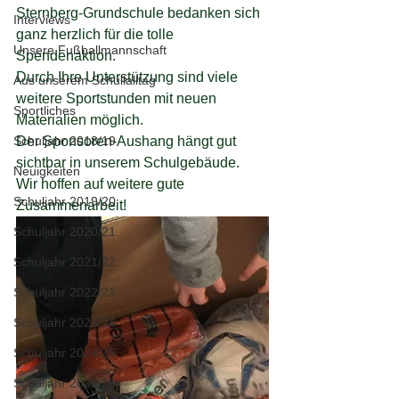
Sternberg-Grundschule bedanken sich 
Interviews
ganz herzlich für die tolle 
Unsere Fußballmannschaft
Spendenaktion. 
Durch Ihre Unterstützung sind viele 
Aus unserem Schullalltag
weitere Sportstunden mit neuen 
Sportliches
Materialien möglich. 
Schuljahr 2018/19
Der Sponsoren-Aushang hängt gut 
sichtbar in unserem Schulgebäude. 
Neuigkeiten
Wir hoffen auf weitere gute 
Schuljahr 2019/20
Zusammenarbeit!
Schuljahr 2020/21
Schuljahr 2021/22
Schuljahr 2022/23
Schuljahr 2023/24
Schuljahr 2024/25
Schuljahr 2025/26