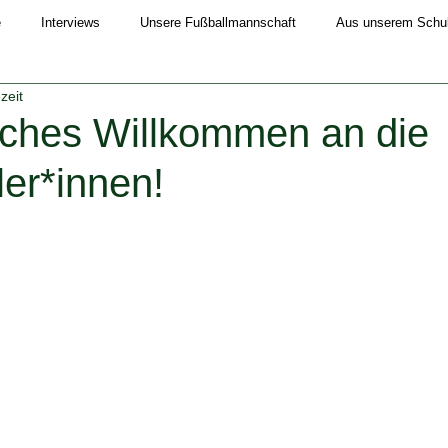
e
Interviews
Unsere Fußballmannschaft
Aus unserem Schull
zeit
Schuljahr 2019/20
Schuljahr 2020/21
Schuljahr 2021/22
liches Willkommen an die
ler*innen!
4/25
Schuljahr 2025/26