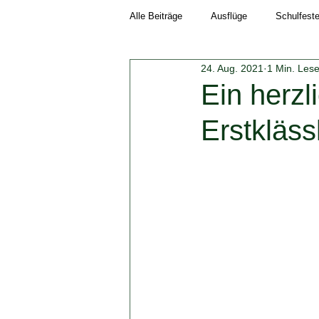
Alle Beiträge
Ausflüge
Schulfest
24. Aug. 2021
1 Min. Lese
Schuljahr 2018/19
Neuigkeiten
Ein herz
Erstkläss
Schuljahr 2023/24
Schuljahr 202