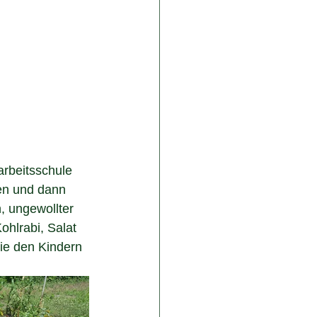
rbeitsschule 
en und dann 
, ungewollter 
hlrabi, Salat 
die den Kindern 