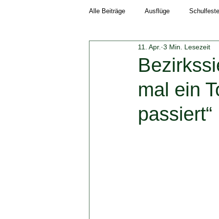
Alle Beiträge
Ausflüge
Schulfest
11. Apr.
3 Min. Lesezeit
Schuljahr 2018/19
Neuigkeiten
Bezirkssi
mal ein 
Schuljahr 2023/24
Schuljahr 202
passiert“