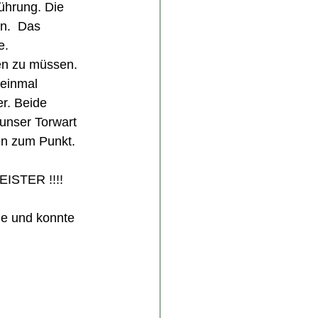
ührung. Die 
n.  Das 
e. 
en zu müssen. 
 einmal 
r. Beide 
unser Torwart 
en zum Punkt. 
STER !!!!
le und konnte 