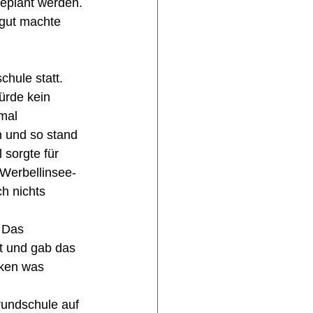
eplant werden. 
gut machte 
hule statt. 
ürde kein 
mal 
n und so stand 
sorgte für 
 Werbellinsee-
h nichts 
 Das 
t und gab das 
cken was 
rundschule auf 