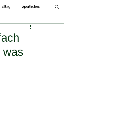
alltag
Sportliches
Schuljahr 2022/23
fach
, was