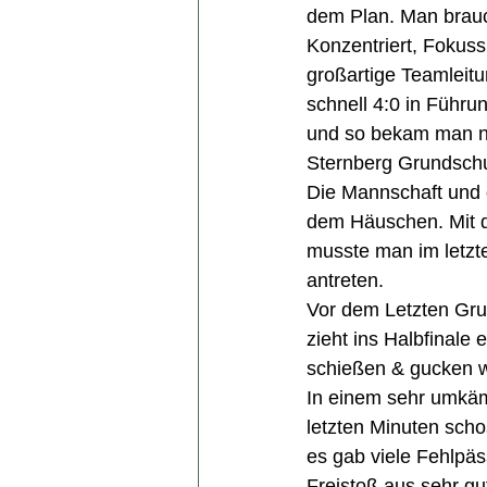
dem Plan. Man brauc
Konzentriert, Fokuss
großartige Teamleitu
schnell 4:0 in Führ
und so bekam man no
Sternberg Grundschu
Die Mannschaft und d
dem Häuschen. Mit d
musste man im letzt
antreten. 
Vor dem Letzten Grup
zieht ins Halbfinale
schießen & gucken w
In einem sehr umkämp
letzten Minuten scho
es gab viele Fehlpä
Freistoß aus sehr gu