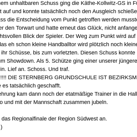
nem unhaltbaren Schuss ging die Käthe-Kollwitz-GS in F
 auf und konnte tatsächlich noch den Ausgleich schieße
ass die Entscheidung vom Punkt getroffen werden musst
r den Torwart und hatte erneut das Glück, nicht anfang
tsvollen Blick der Spieler. Der Weg zum Punkt wird auf
s eh schon kleine Handballtor wird plötzlich noch kleine
ihr Schüsse, bis zum vorletzten. Diesen Schuss konnte 
um Showdown. Als 5. Schütze ging einer unserer jünger
in. Lief an. Schoss. Und traf.
!!!! DIE STERNBERG GRUNDSCHULE IST BEZIRKSMEI
es tatsächlich geschafft. 
ehrung kam dann noch der etatmäßige Trainer in die Hal
oto und mit der Mannschaft zusammen jubeln.
 das Regionalfinale der Region Südwest an. 
.)