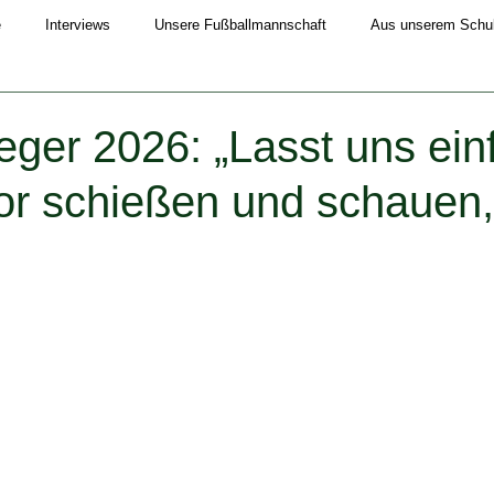
e
Interviews
Unsere Fußballmannschaft
Aus unserem Schull
Schuljahr 2019/20
Schuljahr 2020/21
Schuljahr 2021/22
eger 2026: „Lasst uns ein
Tor schießen und schauen
4/25
Schuljahr 2025/26