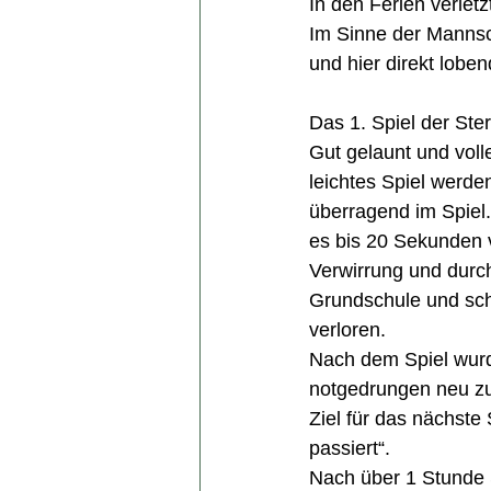
In den Ferien verle
Im Sinne der Mannsc
und hier direkt lob
Das 1. Spiel der Ste
Gut gelaunt und voll
leichtes Spiel werden
überragend im Spiel.
es bis 20 Sekunden v
Verwirrung und durc
Grundschule und scho
verloren. 
Nach dem Spiel wurde
notgedrungen neu zu
Ziel für das nächste
passiert“.
Nach über 1 Stunde 