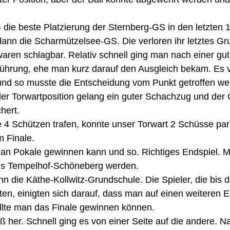
- die beste Platzierung der Sternberg-GS in den letzten 1
dann die Scharmützelsee-GS. Die verloren ihr letztes Gr
aren schlagbar. Relativ schnell ging man nach einer gut
Führung, ehe man kurz darauf den Ausgleich bekam. Es v
und so musste die Entscheidung vom Punkt getroffen wer
er Torwartposition gelang ein guter Schachzug und der 
hert. 
 4 Schützen trafen, konnte unser Torwart 2 Schüsse par
m Finale.
man Pokale gewinnen kann und so. Richtiges Endspiel. M
us Tempelhof-Schöneberg werden. 
n die Käthe-Kollwitz-Grundschule. Die Spieler, die bis d
tten, einigten sich darauf, dass man auf einen weiteren E
llte man das Finale gewinnen können. 
iß her. Schnell ging es von einer Seite auf die andere. 