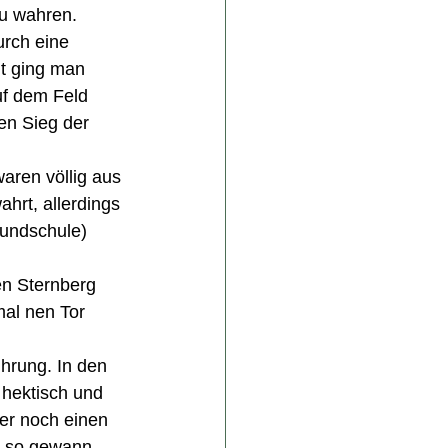
zu wahren.
urch eine 
it ging man 
uf dem Feld 
en Sieg der 
aren völlig aus 
hrt, allerdings 
undschule) 
en Sternberg 
mal nen Tor 
ührung. In den 
 hektisch und 
er noch einen 
d so gewann 