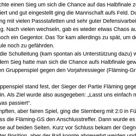
hte einen Sieg um sich die Chance auf das Halbfinale 
iert und gut eingestellt ging die Mannschaft aufs Feld. D
ng mit vielen Passstafetten und sehr guter Defensivarbe
ung. Nach vielen wechseln, gab es wieder etwas Chaos a
ch ein Gegentor. Das Tor kam allerdings zu spät, um d
le noch zu gefährden. 
ie Schulleitung (kam spontan als Unterstützung dazu) w
em Sieg hatte man sich die Chance aufs Halbfinale gewa
en Gruppenspiel gegen den Vorjahressieger (Fläming-Gr
penspiel stand fest, der Sieger der Partie Fläming geg
 ein. Als Ziel wurde also ausgegeben: „Lasst uns einfach 
as passiert“.
ften, aber fairen Spiel, ging die Sternberg mit 2:0 in F
ss die Fläming-GS den Anschlusstreffer. Dann wurde es
sse auf beiden Seiten. Kurz vor Schluss bekam der Gegn
ter Position, aber der Ball konnte abgewehrt werden un