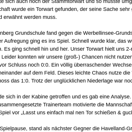
tzte sich auch noch der Stammtorwart und so musste umg
haft wurde ein Torwart gefunden, der seine Sache sehr 
end erwähnt werden muss.
rnberg Grundschule fand gegen die Werbellinsee-Grundsc
er Aufregung ging es ins Spiel. Schnell wurde klar, das w
. Es ging schnell hin und her. Unser Torwart hielt uns 2-
 Leider konnten wir unsere (groß-) Chancen nicht nutze
or Schluss noch 0:0. Ein völlig überraschender Wechsel 
heinander auf dem Feld. Dieses leichte Chaos nutze die
ss das 1:0. Trotz der unglücklichen Niederlage war noc
 sich in der Kabine getroffen und es gab eine Analyse.
sammengesetzte Trainerteam motivierte die Mannschaf
 Spiel vor „Lasst uns einfach mal nen Tor schießen & gu
Spielpause, stand als nächster Gegner die Havelland-G