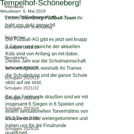
Tempelhof-Schöneberg!
Interviews
Aktualisiert:
6. Mai 2019
Unsere Fußballmannschaft
Liebes 
Sternberg-Fußball-Team
 ihr 
habt uns stolz gemacht!
Aus unserem Schullalltag
Sportliches
Die Fußball-AG gibt es jetzt seit knapp 
3 Jahren und manche der aktuellen 
Schuljahr 2018/19
Kids sind von Anfang an mit dabei. 
Neuigkeiten
Dieses Jahr war die Schulmannschaft 
Schuljahr 2019/20
sehr erfolgreich, weshalb ihr Trainer, 
die Schulleitung und die ganze Schule 
Schuljahr 2020/21
stolz auf sie sind.
Schuljahr 2021/22
Bei der Feldrunde draußen sind wir mit 
Schuljahr 2022/23
insgesamt 6 Siegen in 6 Spielen und 
Schuljahr 2023/24
einem sensationellen Torverhältnis von 
25:3 Toren 2 Mal weitergekommen und 
Schuljahr 2024/25
haben uns für die Finalrunde 
Schuljahr 2025/26
qualifiziert.