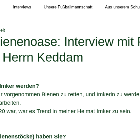
e
Interviews
Unsere Fußballmannschaft
Aus unserem Schull
eit
Schuljahr 2019/20
Schuljahr 2020/21
Schuljahr 2021/22
ienenoase: Interview mit 
 Herrn Keddam
4/25
Schuljahr 2025/26
 Imker werden?
ir vorgenommen Bienen zu retten, und Imkerin zu werden,
arbeiten.
20 war, war es Trend in meiner Heimat Imker zu sein.
Bienenstöcke) haben Sie?