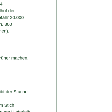
4 
hof der 
efähr 20.000 
n, 300 
nen).
rüner machen. 
ibt der Stachel 
em Stich