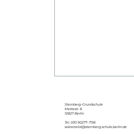
Sternberg-Grundschule
Mettestr. 8
10827 Berlin
Tel. 030 90277–7156
sekretariat@sternberg.schule.berlin.de