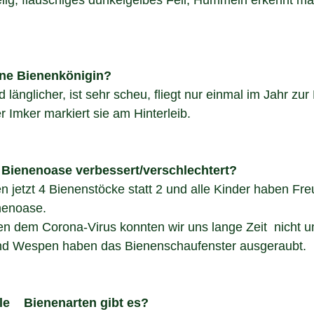
g, flauschiges dunkelgelbes Fell, Hummeln erkennt man
ine Bienenkönigin?
nd länglicher, ist sehr scheu, fliegt nur einmal im Jahr zu
 Imker markiert sie am Hinterleib.
r Bienenoase verbessert/verschlechtert?
n jetzt 4 Bienenstöcke statt 2 und alle Kinder haben Fr
nenoase.
n dem Corona-Virus konnten wir uns lange Zeit  nicht u
d Wespen haben das Bienenschaufenster ausgeraubt.
Welche und wie viele 	Bienenarten gibt es?