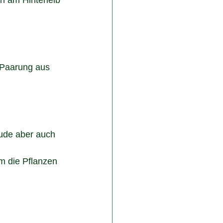
 am Hinterleib 
r Paarung aus 
eude aber auch 
m die Pflanzen 