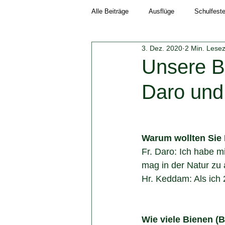
Alle Beiträge
Ausflüge
Schulfest
3. Dez. 2020
2 Min. Lesez
Schuljahr 2018/19
Neuigkeiten
Unsere B
Daro und
Schuljahr 2023/24
Schuljahr 202
Warum wollten Sie
Fr. Daro: Ich habe m
mag in der Natur zu 
Hr. Keddam: Als ich 
Wie viele Bienen (