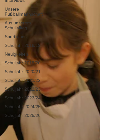
Interviews
Unsere
Fußballmannschaft
Aus unserem
Schullalltag
Sportliches
Schuljahr 2018/19
Neuigkeiten
Schuljahr 2019/20
Schuljahr 2020/21
Schuljahr 2021/22
Schuljahr 2022/23
Schuljahr 2023/24
Schuljahr 2024/25
Schuljahr 2025/26