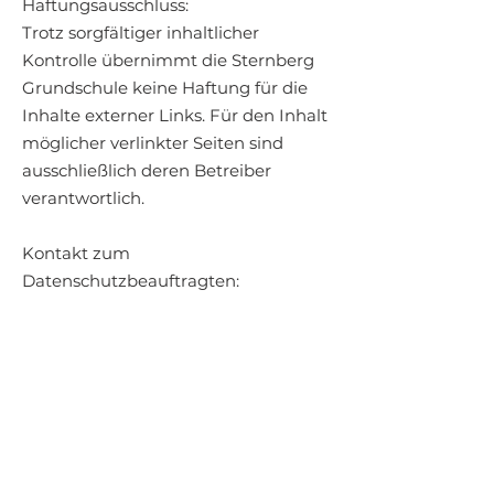
Haftungsausschluss:
Trotz sorgfältiger inhaltlicher
Kontrolle übernimmt die Sternberg
Grundschule keine Haftung für die
Inhalte externer Links. Für den Inhalt
möglicher verlinkter Seiten sind
ausschließlich deren Betreiber
verantwortlich.
Kontakt zum
Datenschutzbeauftragten:
Regionaler Datenschutzbeauftragter
für Schulen der Regionen Tempelhof-
Schöneberg und Berlin Mitte
- 07/01 I DSB -
John-F. - Kennedy-Platz 1, 10825
Berlin