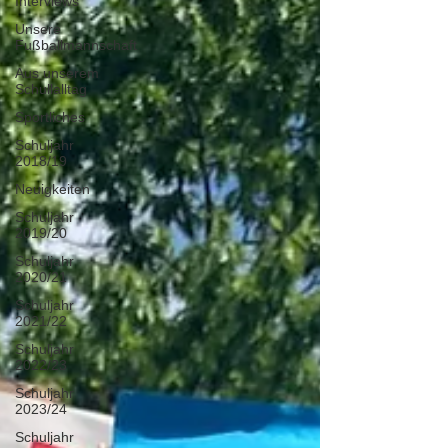
Interviews
Unsere
Fußballmannschaft
Aus unserem
Schullalltag
Sportliches
Schuljahr
2018/19
Neuigkeiten
Schuljahr
2019/20
Schuljahr
2020/21
Schuljahr
2021/22
Schuljahr
2022/23
Schuljahr
2023/24
Schuljahr