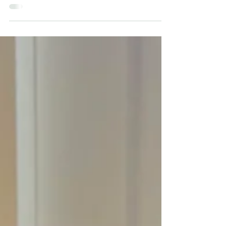
Vielfalt beteiligt. Im Rahmen einer
Demonstration sind wir von der Schule bis
zum Rathaus Schöneberg gelaufen und
haben mit vielen bunten, selbstgestalteten
Plakaten, Sprechchören und einem
gemeinsamen Lied für Vielfalt demonstriert.
Vor dem Rathaus wurden wir von der
Trommel-AG lautstark unterstützt und sowohl
SchülerInnen als auch die Schulleiterin Frau
Beermann hielten eine kurze Ansprache. Es
w