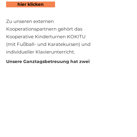
hier klicken
Zu unseren externen
Kooperationspartnern gehört das
Kooperative Kinderturnen KOKITU
(mit Fußball- und Karatekursen) und
individueller Klavierunterricht.
Unsere Ganztagsbetreuung hat zwei
Standorte:
Ganztagsbetreuung in der
Sternberg-Grundschule
Leitung: Yazi Labuhn
Stellvertretende Leitung: Jessica
Hartwig
Mettestraße 8
10825 Berlin
Tel.: +49 /
(0)30 - 8 50 78 - 667
Fax: +49 /
(0)30 - 8 50 78 - 524