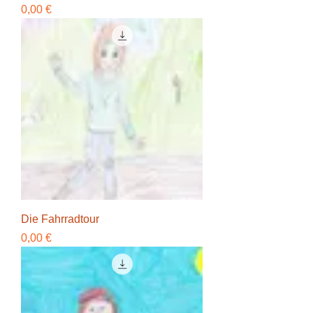
Preis
0,00 €
Die Fahrradtour
Preis
0,00 €