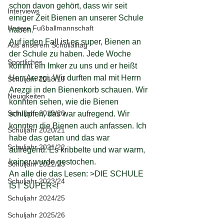
schon davon gehört, dass wir seit 
Interviews
einiger Zeit Bienen an unserer Schule 
Unsere Fußballmannschaft
haben.
Auf jeden Fall ist es super, Bienen an 
Aus unserem Schullalltag
der Schule zu haben. Jede Woche 
Sportliches
kommt ein Imker zu uns und er heißt 
Herr Arezgi. Wir durften mal mit Herrn 
Schuljahr 2018/19
Arezgi in den Bienenkorb schauen. Wir 
Neuigkeiten
konnten sehen, wie die Bienen 
Schuljahr 2019/20
schlüpfen, das war aufregend. Wir 
konnten die Bienen auch anfassen. Ich 
Schuljahr 2020/21
habe das getan und das war 
Schuljahr 2021/22
aufregend. Es kribbelte und war warm, 
keiner wurde gestochen.
Schuljahr 2022/23
An alle die das Lesen: >DIE SCHULE 
Schuljahr 2023/24
IST SUPER<!
Schuljahr 2024/25
Schuljahr 2025/26