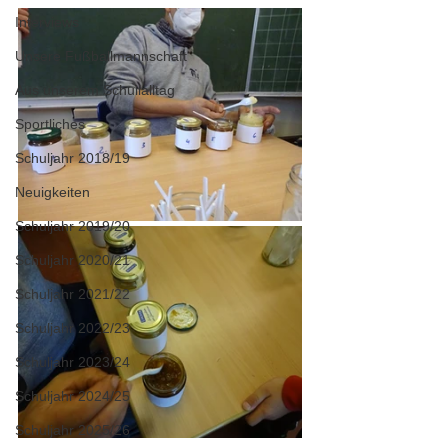
Interviews
Unsere Fußballmannschaft
Aus unserem Schullalltag
Sportliches
Schuljahr 2018/19
Neuigkeiten
Schuljahr 2019/20
Schuljahr 2020/21
Schuljahr 2021/22
Schuljahr 2022/23
Schuljahr 2023/24
Schuljahr 2024/25
Schuljahr 2025/26