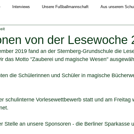
e
Interviews
Unsere Fußballmannschaft
Aus unserem Schull
eit
Schuljahr 2019/20
Schuljahr 2020/21
Schuljahr 2021/22
onen von der Lesewoche 
ember 2019 fand an der Sternberg-Grundschule die Lese
4/25
Schuljahr 2025/26
wir das Motto "Zauberei und magische Wesen" ausgewähl
hten die Schülerinnen und Schüler in magische Bücherwe
r schulinterne Vorlesewettbewerb statt und am Freitag 
net.
r Stelle an unsere Sponsoren - die Berliner Sparkasse 