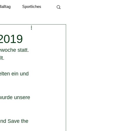
alltag
Sportliches
Schuljahr 2022/23
2019
woche statt. 
t.
lten ein und 
wurde unsere 
und Save the 