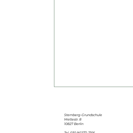
Sternberg-Grundschule
Mettestr. 8
10827 Berlin
Tel. 030 90277–7156