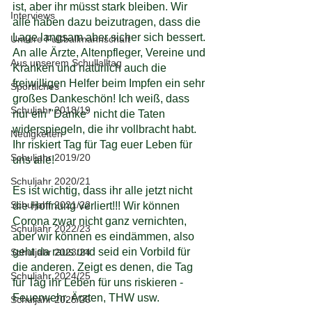
ist, aber ihr müsst stark bleiben. Wir 
Interviews
alle haben dazu beizutragen, dass die 
Lage langsam aber sicher sich bessert. 
Unsere Fußballmannschaft
An alle Ärzte, Altenpfleger, Vereine und 
Aus unserem Schullalltag
Kranken und natürlich auch die 
freiwilligen Helfer beim Impfen ein sehr 
Sportliches
großes Dankeschön! Ich weiß, dass 
Schuljahr 2018/19
nur ein "Danke" nicht die Taten 
widerspiegeln, die ihr vollbracht habt. 
Neuigkeiten
Ihr riskiert Tag für Tag euer Leben für 
Schuljahr 2019/20
uns alle!
Schuljahr 2020/21
Es ist wichtig, dass ihr alle jetzt nicht 
Schuljahr 2021/22
die Hoffnung verliert!!! Wir können 
Corona zwar nicht ganz vernichten, 
Schuljahr 2022/23
aber wir können es eindämmen, also 
geht da raus und seid ein Vorbild für 
Schuljahr 2023/24
die anderen. Zeigt es denen, die Tag 
Schuljahr 2024/25
für Tag ihr Leben für uns riskieren - 
Feuerwehr, Ärzten, THW usw.
Schuljahr 2025/26