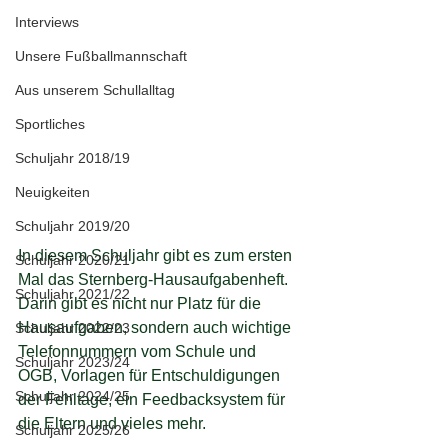
Interviews
Unsere Fußballmannschaft
Aus unserem Schullalltag
Sportliches
Schuljahr 2018/19
Neuigkeiten
Schuljahr 2019/20
In diesem Schuljahr gibt es zum ersten 
Schuljahr 2020/21
Mal das Sternberg-Hausaufgabenheft. 
Schuljahr 2021/22
Darin gibt es nicht nur Platz für die 
Hausaufgaben, sondern auch wichtige 
Schuljahr 2022/23
Telefonnummern vom Schule und 
Schuljahr 2023/24
OGB, Vorlagen für Entschuldigungen 
Schuljahr 2024/25
der Fehltage, ein Feedbacksystem für 
die Eltern und vieles mehr.
Schuljahr 2025/26