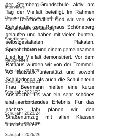
der Sternberg-Grundschule aktiv am 
Interviews
Tag der Vielfalt beteiligt. Im Rahmen 
Unsere Fußballmannschaft
einer Demonstration sind wir von der 
Schule bis zum Rathaus Schöneberg 
Aus unserem Schullalltag
gelaufen und haben mit vielen bunten, 
Sportliches
selbstgestalteten Plakaten, 
Schuljahr 2018/19
Sprechchören und einem gemeinsamen 
Lied für Vielfalt demonstriert. Vor dem 
Neuigkeiten
Rathaus wurden wir von der Trommel-
Schuljahr 2019/20
AG lautstark unterstützt und sowohl 
SchülerInnen als auch die Schulleiterin 
Schuljahr 2020/21
Frau Beermann hielten eine kurze 
Schuljahr 2021/22
Ansprache. Es war ein sehr schönes 
und verbindendes Erlebnis. Für das 
Schuljahr 2022/23
nächste Jahr planen wir, den 
Schuljahr 2023/24
Straßenumzug mit allen Klassen 
Schuljahr 2024/25
durchzuführen!
Schuljahr 2025/26