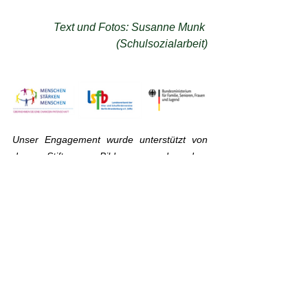
Text und Fotos: Susanne Munk 
(Schulsozialarbeit)
Unser Engagement wurde unterstützt von 
der Stiftung Bildung und dem 
Landesverband der Kita- und 
Schulfördervereine Berlin-Brandenburg e.V. 
(lsfb)
Die Stiftung Bildung wirkt als gemeinnützige 
Spendenorganisation direkt an der Basis 
über das bundesweite Netzwerk der Kita- 
und Schulfördervereine, stärkt die 
Handelnden in den Landesverbänden, 
fördert Vielfalt und lässt Ideen vor Ort 