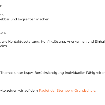
n:
ken
rlebbar und begreifbar machen
n
tens
, wie Kontaktgestaltung, Konfliktlösung, Anerkennen und Einha
eins
Themas unter bspw. Berücksichtigung individueller Fähigkeite
ekte zeigen wir auf dem
Padlet der Sternberg-Grundschule
.