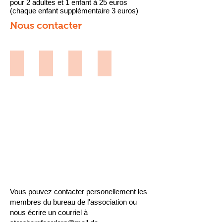
pour 2 adultes et 1 enfant à 25 euros
(chaque enfant supplémentaire 3 euros)
Nous contacter
Monika Tietz
Holger Nahrstaedt
Heike Rohde
Florian Wolf
1.Vorsitzende
Schatzmeister
Vorstand
Vorstand
Vous pouvez contacter personellement les
membres du bureau de l'association ou
nous écrire un courriel à