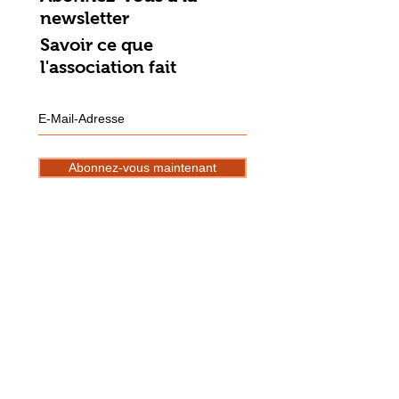
newsletter
Savoir ce que
l'association fait
Abonnez-vous maintenant
Nous avons une boîte aux lettres au
secrétariat.
Coordonnées bancaires: DE10
1009
0000 5391 0030
00 (Berliner
Volksbank)
Mitgliedsantrag