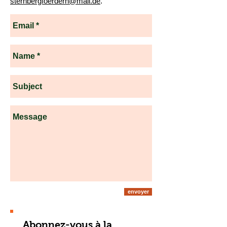
sternbergfoerdern@mail.de
.
envoyer
Abonnez-vous à la