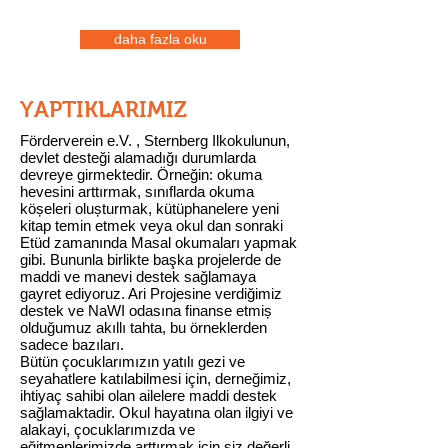
daha fazla oku
YAPTIKLARIMIZ
Förderverein e.V. , Sternberg Ilkokulunun,
devlet desteği alamadığı durumlarda
devreye girmektedir. Örneğin: okuma
hevesini arttırmak, sınıflarda okuma
köșeleri olușturmak, kütüphanelere yeni
kitap temin etmek veya okul dan sonraki
Etüd zamanında Masal okumaları yapmak
gibi. Bununla birlikte başka projelerde de
maddi ve manevi destek sağlamaya
gayret ediyoruz. Ari Projesine verdiğimiz
destek ve NaWI odasına finanse etmiș
olduğumuz akıllı tahta, bu örneklerden
sadece bazıları.
Bütün çocuklarımızın yatılı gezi ve
seyahatlere katılabilmesi için, derneğimiz,
ihtiyaç sahibi olan ailelere maddi destek
sağlamaktadir. Okul hayatına olan ilgiyi ve
alakayi, çocuklarımızda ve
eğitmenlerimizde arttırmak için siz değerli