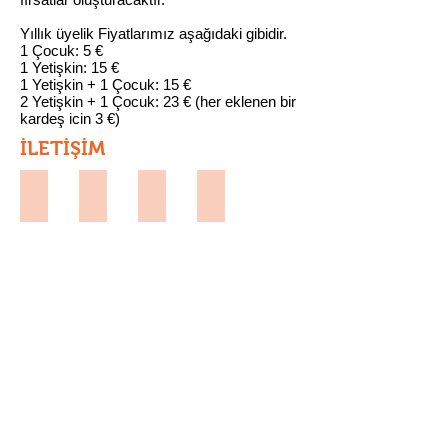
Yıllık üyelik Fiyatlarımız aşağıdaki gibidir.
1 Çocuk: 5 €
1 Yetişkin: 15 €
1 Yetişkin + 1 Çocuk: 15 €
2 Yetişkin + 1 Çocuk: 23 € (her eklenen bir
kardeş icin 3 €)
İLETİŞİM
Monika Tietz
Holger Nahrstaedt
Heike Rohde
Florian Wolf
1.Vorsitzende
Schatzmeister
Vorstand
Vorstand