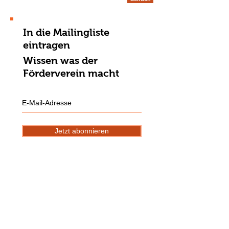
In die Mailingliste
eintragen
Wissen was der
Förderverein macht
Jetzt abonnieren
Aynı zamanda okulun sekreteryasında da
bize ait olan, bir posta kutumuz vardır.
Hesap bilgilerimiz:
DE10
1009 0000
5391 0030
00 (Berliner Volksbank)