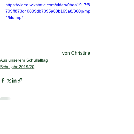
https://video.wixstatic.com/video/0bea19_7f8
799ff873d40899db7095a69b169a8/360p/mp
4/file.mp4
von Christina
Aus unserem Schullalltag
Schuljahr 2019/20
Alle ansehen
Aktuelle Beiträge