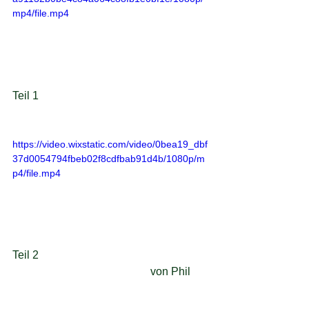
mp4/file.mp4
Teil 1	
https://video.wixstatic.com/video/0bea19_dbf
37d0054794fbeb02f8cdfbab91d4b/1080p/m
p4/file.mp4
Teil 2							
					von Phil