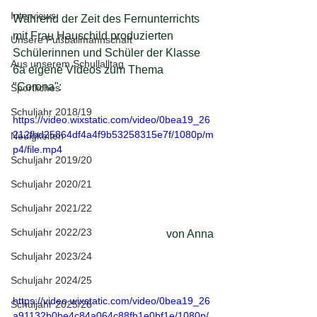
Interviews
Während der Zeit des Fernunterrichts 
mit Frau Hauschild produzierten 
Unsere Fußballmannschaft
Schülerinnen und Schüler der Klasse 
Aus unserem Schullalltag
6a eigene Videos zum Thema 
"Corona":
Sportliches
Schuljahr 2018/19
https://video.wixstatic.com/video/0bea19_26
212fbd25864df4a4f9b53258315e7f/1080p/m
Neuigkeiten
p4/file.mp4
Schuljahr 2019/20
Schuljahr 2020/21
Schuljahr 2021/22
Schuljahr 2022/23
von Anna
Schuljahr 2023/24
Schuljahr 2024/25
https://video.wixstatic.com/video/0bea19_26
Schuljahr 2025/26
a91132b0be4c84a064c88fb1e0bf1e/1080p/