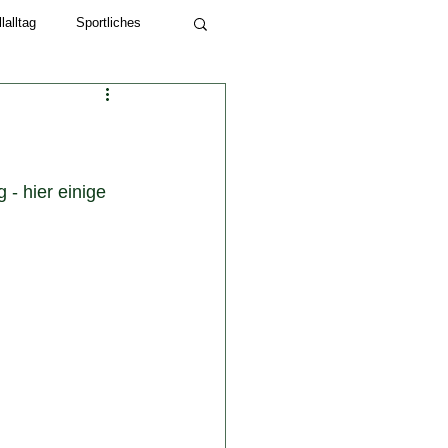
alltag
Sportliches
Schuljahr 2022/23
- hier einige 