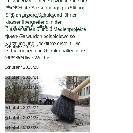
Im Mai 2023 kamen Auszubildende der 
Interviews
Fachschule Sozialpädagogik (Stiftung 
SPI) an unsere Schule und führten 
Unsere Fußballmannschaft
klassenübergreifend in den 
Aus unserem Schullalltag
Klassenstufen 5 und 6 Medienprojekte 
durch. Es wurden beispielsweise 
Sportliches
Kurzfilme und Trickfilme erstellt. Die 
Schuljahr 2018/19
Schülerinnen und Schüler hatten eine 
Neuigkeiten
tolle, kreative Woche.
Schuljahr 2019/20
Schuljahr 2020/21
Schuljahr 2021/22
Schuljahr 2022/23
Schuljahr 2023/24
Schuljahr 2024/25
Schuljahr 2025/26