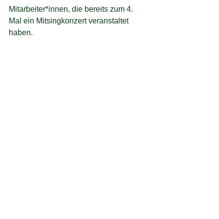
Mitarbeiter*innen, die bereits zum 4. 
Mal ein Mitsingkonzert veranstaltet 
haben. 
Wir hatten alle sehr viel Spaß und am 
Ende sogar alle eine Rose überreicht. 
Tausend Dank an Thomas Sutter und 