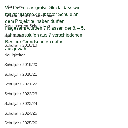
Interviews
Wir hatten das große Glück, dass wir 
mit der Klasse 4b unserer Schule an 
Unsere Fußballmannschaft
dem Projekt teilhaben durften. 
Aus unserem Schullalltag
Insgesamt wurden 7 Klassen der 3. – 5. 
Jahrgangsstufen aus 7 verschiedenen 
Sportliches
Berliner Grundschulen dafür 
Schuljahr 2018/19
ausgewählt. 
Neuigkeiten
Schuljahr 2019/20
Schuljahr 2020/21
Schuljahr 2021/22
Schuljahr 2022/23
Schuljahr 2023/24
Schuljahr 2024/25
Schuljahr 2025/26