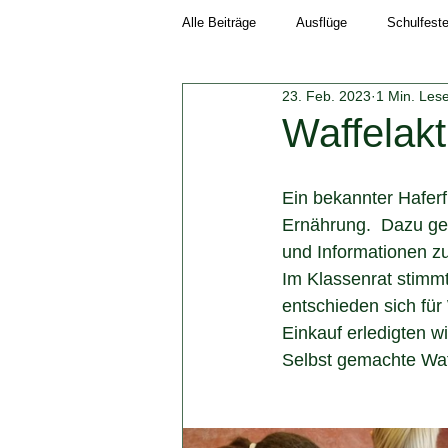
Alle Beiträge
Ausflüge
Schulfest
23. Feb. 2023
1 Min. Lese
Schuljahr 2018/19
Neuigkeiten
Waffelakt
Schuljahr 2023/24
Schuljahr 202
Ein bekannter Haferf
Ernährung.  Dazu ge
und Informationen zu
Im Klassenrat stimmt
entschieden sich fü
Einkauf erledigten 
Selbst gemachte Waf