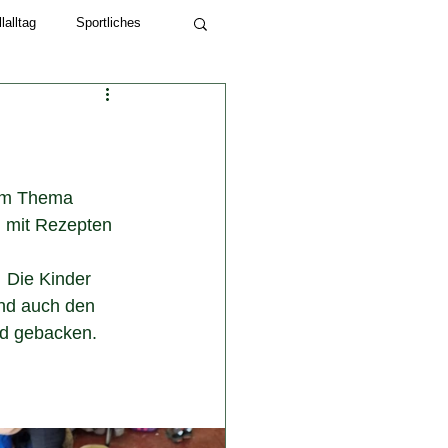
alltag
Sportliches
Schuljahr 2022/23
zum Thema  
 mit Rezepten 
 Die Kinder 
und auch den 
nd gebacken.