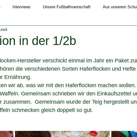
e
Interviews
Unsere Fußballmannschaft
Aus unserem Schull
zeit
Schuljahr 2019/20
Schuljahr 2020/21
Schuljahr 2021/22
ion in der 1/2b
4/25
Schuljahr 2025/26
locken-Hersteller verschickt einmal im Jahr ein Paket 
hören die verschiedenen Sorten Haferflocken und Hefte 
r Ernährung.     
en wir ab, was wir mit den Haferflocken machen wollen. 
r Waffeln. Gemeinsam schrieben wir den Einkaufszettel 
wir zusammen.  Gemeinsam wurde der Teig hergestellt u
feln schmecken gleich doppelt so gut. 