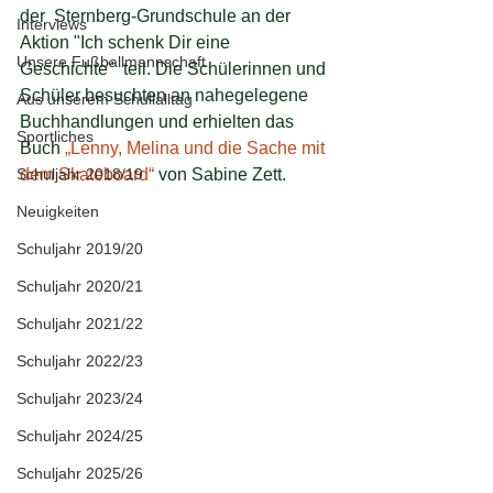
der  Sternberg-Grundschule an der 
Interviews
Aktion "Ich schenk Dir eine 
Unsere Fußballmannschaft
Geschichte"  teil. Die Schülerinnen und 
Schüler besuchten an nahegelegene  
Aus unserem Schullalltag
Buchhandlungen und erhielten das 
Sportliches
Buch 
„Lenny, Melina und die Sache mit 
Schuljahr 2018/19
dem Skateboard“
 von Sabine Zett. 
Neuigkeiten
Schuljahr 2019/20
Schuljahr 2020/21
Schuljahr 2021/22
Schuljahr 2022/23
Schuljahr 2023/24
Schuljahr 2024/25
Schuljahr 2025/26