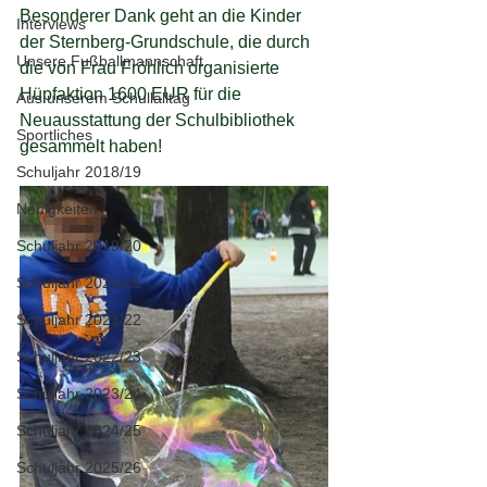
Besonderer Dank geht an die Kinder 
Interviews
der Sternberg-Grundschule, die durch 
Unsere Fußballmannschaft
die von Frau Fröhlich organisierte 
Hüpfaktion 1600 EUR für die 
Aus unserem Schullalltag
Neuausstattung der Schulbibliothek 
Sportliches
gesammelt haben!
Schuljahr 2018/19
Neuigkeiten
Schuljahr 2019/20
Schuljahr 2020/21
Schuljahr 2021/22
Schuljahr 2022/23
Schuljahr 2023/24
Schuljahr 2024/25
Schuljahr 2025/26