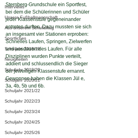
Sternberg-Grundschule ein Sportfest, 
Interviews
bei dem die Schülerinnen und Schüler 
Unsere Fußballmannschaft
jeder Klassenstufe gegeneinander 
antreten durften. Dazu mussten sie sich 
Aus unserem Schullalltag
an insgesamt vier Stationen erproben: 
Sportliches
Schnelles Laufen, Springen, Zielwerfen 
Schuljahr 2018/19
und ausdauerndes Laufen. Für alle 
Disziplinen wurden Punkte verteilt, 
Neuigkeiten
addiert und schlussendlich die Sieger 
Schuljahr 2019/20
der jeweiligen Klassenstufe ernannt. 
Gewonnen haben die Klassen Jül e, 
Schuljahr 2020/21
3a, 4b, 5b und 6b. 
Schuljahr 2021/22
Schuljahr 2022/23
Schuljahr 2023/24
Schuljahr 2024/25
Schuljahr 2025/26